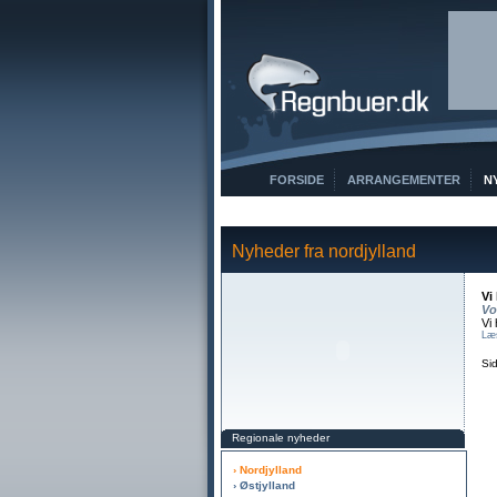
FORSIDE
ARRANGEMENTER
N
Nyheder fra nordjylland
Vi
Vo
Vi
Læ
Si
Regionale nyheder
› Nordjylland
› Østjylland