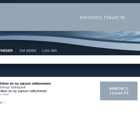
YHEDER
OM SIDEN
LOG IND
 hilser en ny sæson velkommen
lstrup fiskepark
 hilser en ny sæson velkommen
s mere
de
1