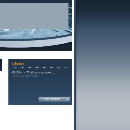
Nyheder
›
21. Mar
-
Vi hilser en ny sæson ...
Volstrup fiskepark
Flere nyheder