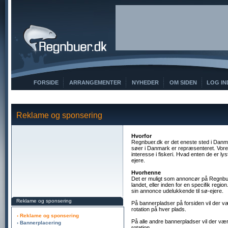
FORSIDE
ARRANGEMENTER
NYHEDER
OM SIDEN
LOG IN
Reklame og sponsering
Hvorfor
Regnbuer.dk er det eneste sted i Danma
søer i Danmark er repræsenteret. Vore
interesse i fiskeri. Hvad enten de er lys
ejere.
Hvorhenne
Det er muligt som annoncør på Regnbue
landet, eller inden for en specifik regio
sin annonce udelukkende til sø-ejere.
Reklame og sponsering
På bannerpladser på forsiden vil der v
rotation på hver plads.
› Reklame og sponsering
På alle andre bannerpladser vil der vær
› Bannerplacering
rotation.