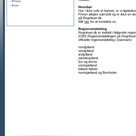
› Priser
› Krav
Hvordan
Har I ikke selv et banner, er vi ligeled
Prisen aftales særskilt og er ikke en de
på Regnbuer.dk.
Klik
her
for at kontakte os.
Regionsinddeling
Regnbuer.dk er inddelt i følgende regio
(OBS Regionsinddelingen på Regnbuer.d
officielle regionsinddeling i Danmark)
nordjylland
vestjylland
østjylland
sønderjylland
fyn og øerne
vestsjælland
lolland-falster
nordsjælland og Bornholm