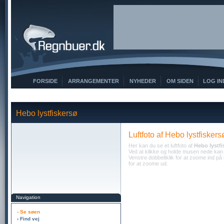
FORSIDE
ARRANGEMENTER
NYHEDER
OM SIDEN
LOG IN
Hebo lystfiskersø
Luftfoto af Hebo lystfiskers
Her kan du se et luftfoto af
Hebo lystfi
Ved at klikke og holde musen nede kan d
Venstre dobbeltklik for at zoome ind på 
for at zoome ud.
Navigation
› Se søen
› Find vej