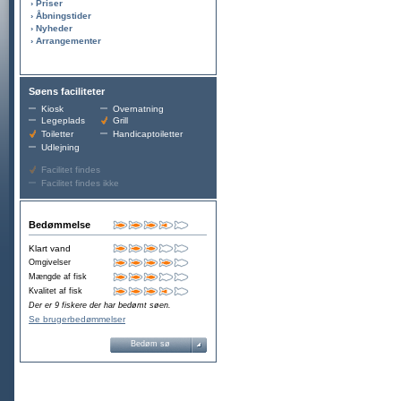
› Priser
› Åbningstider
› Nyheder
› Arrangementer
Søens faciliteter
Kiosk
Overnatning
Legeplads
Grill
Toiletter
Handicaptoiletter
Udlejning
Facilitet findes
Facilitet findes ikke
Bedømmelse
Klart vand
Omgivelser
Mængde af fisk
Kvalitet af fisk
Der er 9 fiskere der har bedømt søen.
Se brugerbedømmelser
Bedøm sø