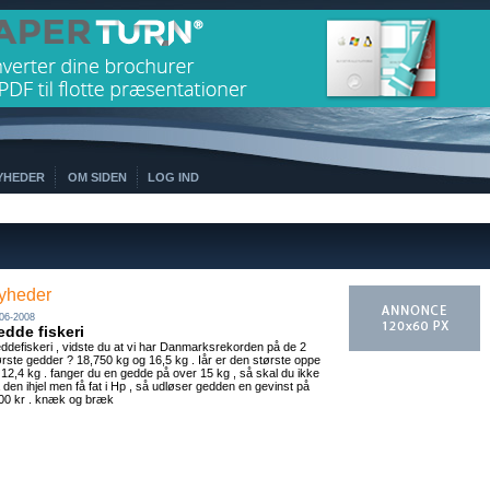
YHEDER
OM SIDEN
LOG IND
yheder
06-2008
dde fiskeri
ddefiskeri , vidste du at vi har Danmarksrekorden på de 2
ørste gedder ? 18,750 kg og 16,5 kg . Iår er den største oppe
 12,4 kg . fanger du en gedde på over 15 kg , så skal du ikke
å den ihjel men få fat i Hp , så udløser gedden en gevinst på
00 kr . knæk og bræk