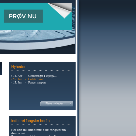
Nyheder
›
14. Apr
-
Geddefangst i Ibjergv...
›
15. Jun
-
Gedde fiskeri
›
15. Jun
-
Fangst rapport
Flere nyheder
Indberet fangster herfra
Her kan du indberette dine fangster fra
denne sø.