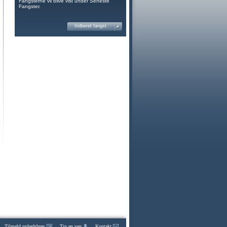
Fangsterne vil blive vist under Seneste
Fangster.
Indberet fangst
Tilmeld nyhedsbrev
Tip en ven
Kontakt