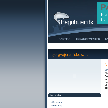
FORSIDE
ARRANGEMENTER
N
Ibjergvejens fiskevand
N
15/
Ge
Ge
st
på
sl
10
Navigation
› Se søen
› Find vej