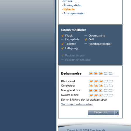
› Priser
› Åbningstider
› Nyheder
› Arrangementer
Søens faciliteter
Kiosk
Overnatning
Legeplads
Grill
Toiletter
Handicaptoiletter
Udlejning
Facilitet findes
Facilitet findes ikke
Bedømmelse
Klart vand
Omgivelser
Mængde af fisk
Kvalitet af fisk
Der er 3 fiskere der har bedømt søen.
Se brugerbedømmelser
Bedøm sø
Copyright @ 2009 Regnbuer.dk