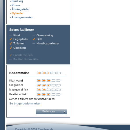
› Find vej
› Priser
› Åbningstider
› Nyheder
› Arrangementer
Søens faciliteter
Kiosk
Overnatning
Legeplads
Grill
Toiletter
Handicaptoiletter
Udlejning
Facilitet findes
Facilitet findes ikke
Bedømmelse
Klart vand
Omgivelser
Mængde af fisk
Kvalitet af fisk
Der er 6 fiskere der har bedømt søen.
Se brugerbedømmelser
Bedøm sø
Copyright @ 2009 Regnbuer.dk