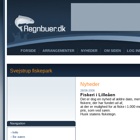
FORSIDE
ARRANGEMENTER
NYHEDER
OM SIDEN
LOG IN
Svejstrup fiskepark
Nyheder
28/08-2008
Fiskeri i Lilleåen
Det er dog en nyhed af ældre dato, me
fiskere, der har fundet ud af,
at der er mulighed for at fiske i 1.000 m
pris, som ved søen.
Husk statens fisketegn.
Navigation
› Info
› Se søen