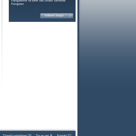
Fangsterne vil blive vist under Seneste
Fangster.
Indberet fangst
Tilmeld nyhedsbrev
Tip en ven
Kontakt