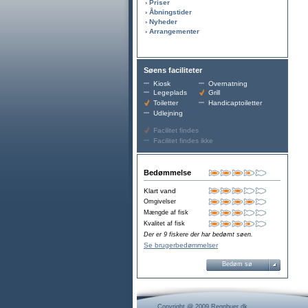
› Priser
› Åbningstider
› Nyheder
› Arrangementer
Søens faciliteter
Kiosk
Overnatning
Legeplads
Grill
Toiletter
Handicaptoiletter
Udlejning
Facilitet findes
Facilitet findes ikke
Bedømmelse
Klart vand
Omgivelser
Mængde af fisk
Kvalitet af fisk
Der er 9 fiskere der har bedømt søen.
Se brugerbedømmelser
Bedøm sø
Copyright @ 2009 Regnbuer.dk