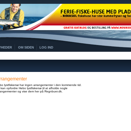
YHEDER
OM SIDEN
LOG IND
rrangementer
bo lystfiskersø har ingen arrangementer i den kommende tid.
kan opfordre Hebo lystfiskersø til at afholde nogle
rangermenter og vise dem her på Regnbuer.dk.