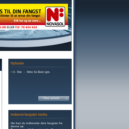
Nyheder
›
11. Mar
-
Hebo Sø åbner igen.
Flere nyheder
Indberet fangster herfra
Her kan du indberette dine fangster fra
denne sø.